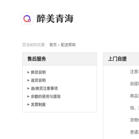
您当前的位置：
首页
»
配送帮助
售后服务
上门自提
注意
换货说明
退货说明
自提
退/换货注意事项
商品
余额的使用与提现
发票制度
钱、
货物
普通