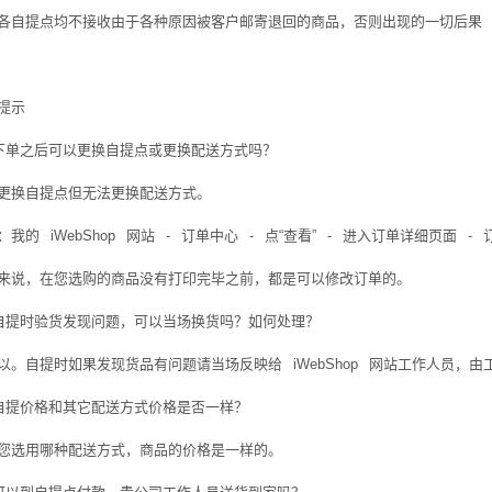
各自提点均不接收由于各种原因被客户邮寄退回的商品，否则出现的一切后果
提示
下单之后可以更换自提点或更换配送方式吗？
更换自提点但无法更换配送方式。
：我的
iWebShop
网站
-
订单中心
-
点“查看”
-
进入订单详细页面
-
来说，在您选购的商品没有打印完毕之前，都是可以修改订单的。
自提时验货发现问题，可以当场换货吗？如何处理？
以。自提时如果发现货品有问题请当场反映给
iWebShop
网站工作人员，由
自提价格和其它配送方式价格是否一样？
您选用哪种配送方式，商品的价格是一样的。