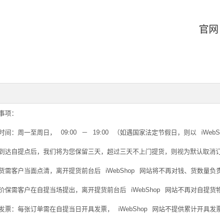
官网
事项：
时间：周一至周日，
09:00
－
19:00
（如遇国家法定节假日，则以
iWebS
到达自提点后，我们将为您保留三天，超过三天不上门提货，则视为默认取消
货需客户当面点清，离开提货前台后
iWebShop
网站将不再对钱、货数量负
价保需客户在自提当场提出，离开提货前台后
iWebShop
网站不再对自提货
发票：每张订单需在自提当日开具发票，
iWebShop
网站不提供累计开具发