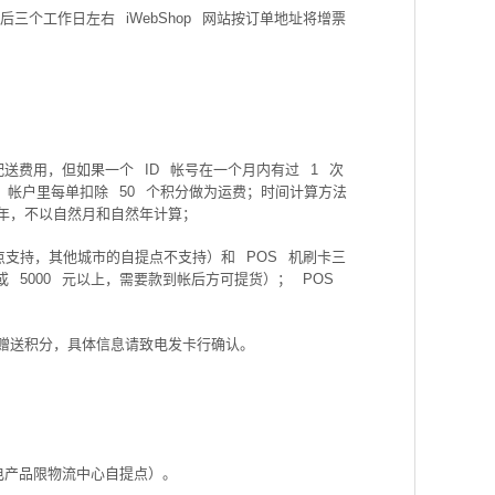
后三个工作日左右
iWebShop
网站按订单地址将增票
配送费用，但如果一个
ID
帐号在一个月内有过
1
次
帐户里每单扣除
50
个积分做为运费；时间计算方法
年，不以自然月和自然年计算；
点支持，其他城市的自提点不支持）和
POS
机刷卡三
或
5000
元以上，需要款到帐后方可提货）；
POS
赠送积分，具体信息请致电发卡行确认。
电产品限物流中心自提点）。