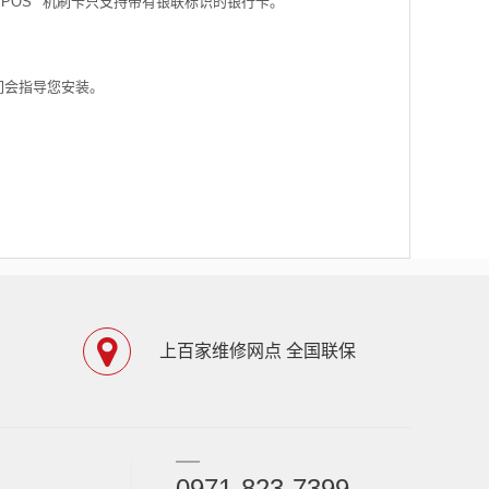
POS
机刷卡只支持带有银联标识的银行卡。
们会指导您安装。
上百家维修网点 全国联保
0971-823-7399