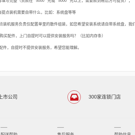
容填写完整（货款在
5000
元或
5000
元以上，需要款到帐后方可提货）；
自提点装机需要自带什么，比如：系统盘等等
点装机服务负责仅配置单里的散件组装，如您希望安装系统请自带系统盘，我
购买配件，上门自提时可以提供安装服务吗？（比如内存条）
配件，自提时不提供安装服务，希望您能理解。
上市公司
300家连锁门店
配送帮助
售后服务
帮助信息