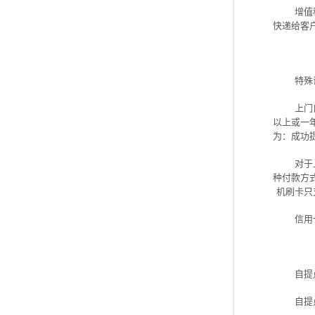
增值
快递给客
特殊
上门
以上或一
为：成功
对于
种付款方
机刷卡只
信用
自提
自提