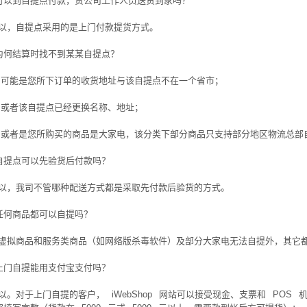
可以到自提点付款，贵公司工作人员送货到家吗？
以，自提点采用的是上门付款提货方式。
为何结算时找不到某某自提点？
）可能是您所下订单的收货地址与该自提点不在一个省市；
）或者该自提点已经更换名称、地址；
）或者是您所购买的商品是大家电，该分类下部分商品只支持部分地区物流总部
自提点可以先验货后付款吗？
以，我司不管哪种配送方式都是采取先付款后验货的方式。
任何商品都可以自提吗？
虚拟商品和服务类商品（如网络版杀毒软件）及部分大家电无法自提外，其它
上门自提能用支付宝支付吗？
以。对于上门自提的客户，
iWebShop
网站可以接受现金、支票和
POS