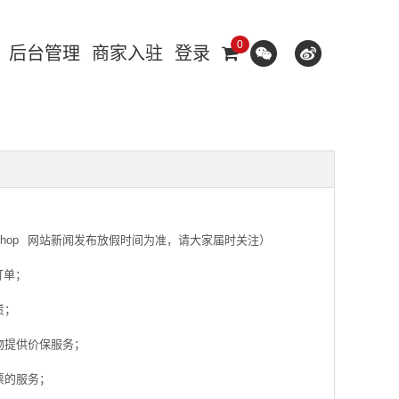
0
后台管理
商家入驻
登录
hop
网站新闻发布放假时间为准，请大家届时关注）
订单；
责；
物提供价保服务；
票的服务；