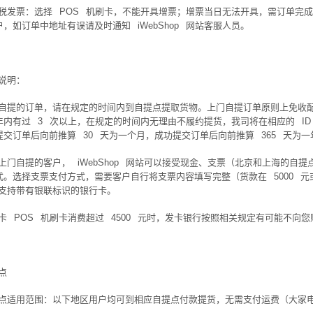
税发票：选择
POS
机刷卡，不能开具增票；增票当日无法开具，需订单完成
户，如订单中地址有误请及时通知
iWebShop
网站客服人员。
说明：
自提的订单，请在规定的时间内到自提点提取货物。上门自提订单原则上免收
年内有过
3
次以上，在规定的时间内无理由不履约提货，我司将在相应的
ID
提交订单后向前推算
30
天为一个月，成功提交订单后向前推算
365
天为一
上门自提的客户，
iWebShop
网站可以接受现金、支票（北京和上海的自提
式。选择支票支付方式，需要客户自行将支票内容填写完整（货款在
5000
元
支持带有银联标识的银行卡。
卡
POS
机刷卡消费超过
4500
元时，发卡银行按照相关规定有可能不向您
点
点适用范围：以下地区用户均可到相应自提点付款提货，无需支付运费（大家