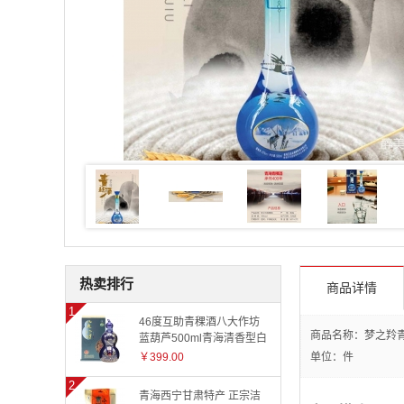
热卖排行
商品详情
46度互助青稞酒八大作坊
商品名称：梦之羚青
蓝葫芦500ml青海清香型白
酒礼盒年份酒系列
￥399.00
单位：件
青海西宁甘肃特产 正宗洁