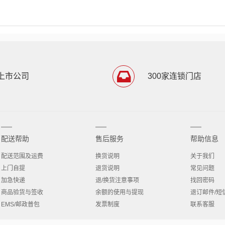
上市公司
300家连锁门店
配送帮助
售后服务
帮助信息
配送范围及运费
换货说明
关于我们
上门自提
退货说明
常见问题
加急快递
退/换货注意事项
找回密码
商品验货与签收
余额的使用与提现
退订邮件/短
EMS/邮政普包
发票制度
联系客服