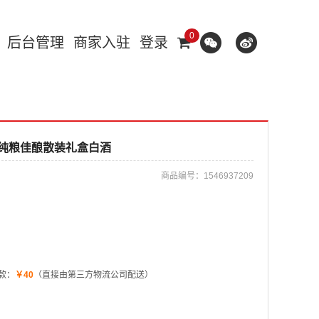
0
后台管理
商家入驻
登录
酒纯粮佳酿散装礼盒白酒
商品编号：
1546937209
款：
￥40
（直接由第三方物流公司配送）