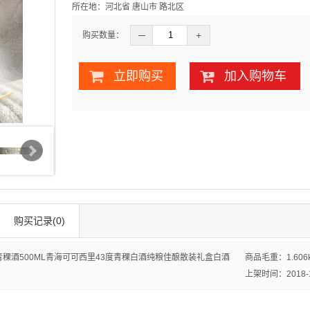
所在地：河北省 唐山市 路北区
─
+
购买数量：
立即购买
加入购物车
购买记录(0)
稞酒500ML青海可可西里43度青稞白酒纯粮佳酿散装礼盒白酒
商品毛重：
1.606
上架时间：2018-12