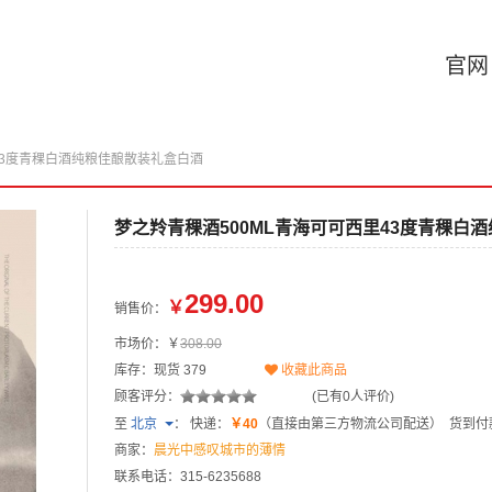
官网
里43度青稞白酒纯粮佳酿散装礼盒白酒
梦之羚青稞酒500ML青海可可西里43度青稞白
299.00
￥
销售价：
市场价：￥
308.00
库存：现货
379
收藏此商品
顾客评分：
(已有0人评价)
至
北京
：
快递：
￥40
（直接由第三方物流公司配送）
货到付
商家：
晨光中感叹城市的薄情
联系电话：315-6235688