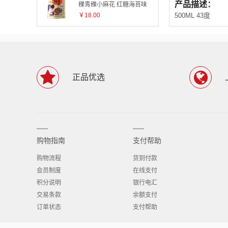
产品描述：
稞青稞小麻花 红糖海苔味
粗粮零食小吃
￥18.00
500ML 43度
正品优选
购物指南
支付帮助
购物流程
货到付款
会员制度
在线支付
积分说明
银行电汇
交易条款
余额支付
订单状态
支付帮助