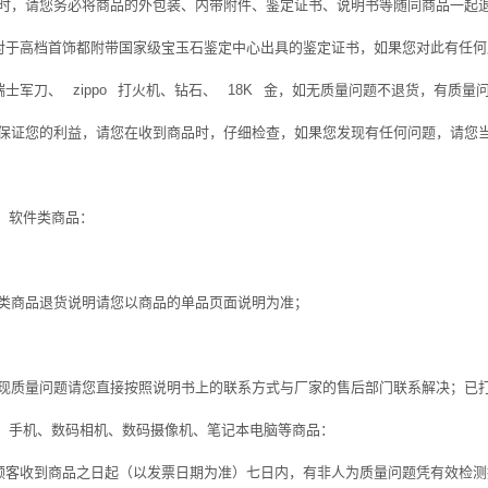
时，请您务必将商品的外包装、内带附件、鉴定证书、说明书等随同商品一起
对于高档首饰都附带国家级宝玉石鉴定中心出具的鉴定证书，如果您对此有任何
瑞士军刀、
zippo
打火机、钻石、
18K
金，如无质量问题不退货，有质量
保证您的利益，请您在收到商品时，仔细检查，如果您发现有任何问题，请您
、软件类商品：
类商品退货说明请您以商品的单品页面说明为准；
现质量问题请您直接按照说明书上的联系方式与厂家的售后部门联系解决；已
、手机、数码相机、数码摄像机、笔记本电脑等商品：
顾客收到商品之日起（以发票日期为准）七日内，有非人为质量问题凭有效检测