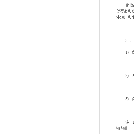
化妆
货渠道和
外观）和
3
1)
2)
3)
注
物为准。