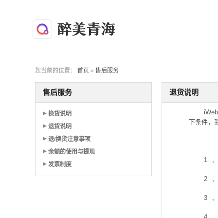
您当前的位置：
首页
»
售后服务
售后服务
退货说明
iWe
换货说明
下条件，
退货说明
退/换货注意事项
余额的使用与提现
1
发票制度
2
3
4