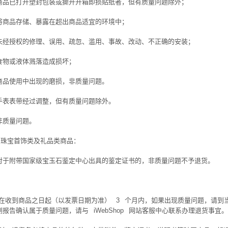
商品已打开塑封包装或撕开开箱即损贴纸者，但有质量问题除外；
将商品存储、暴露在超出商品适宜的环境中；
未经授权的修理、误用、疏忽、滥用、事故、改动、不正确的安装；
食物或液体溅落造成损坏；
商品使用中出现的磨损，非质量问题。
手表表带经过调整，但有质量问题除外。
非质量问题。
、珠宝首饰类及礼品类商品：
对于附带国家级宝玉石鉴定中心出具的鉴定证书的，非质量问题不予退货。
在收到商品之日起（以发票日期为准）
3
个月内，如果出现质量问题，请到
测报告确认属于质量问题，请与
iWebShop
网站客服中心联系办理退货事宜。