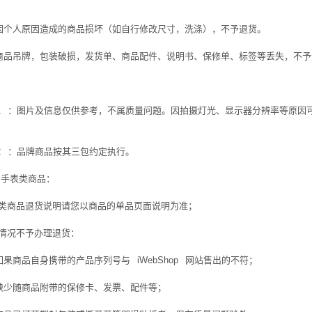
因个人原因造成的商品损坏（如自行修改尺寸，洗涤），不予退货。
商品吊牌，包装破损，发货单、商品配件、说明书、保修单、标签等丢失，不予
1
：图片及信息仅供参考，不属质量问题。因拍摄灯光、显示器分辨率等原因
2
：品牌商品按其三包约定执行。
、手表类商品：
类商品退货说明请您以商品的单品页面说明为准；
情况不予办理退货：
如果商品自身携带的产品序列号与
iWebShop
网站售出的不符；
缺少随商品附带的保修卡、发票、配件等；